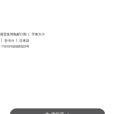
香港贸发局电邮订阅
字体大小
한국어
日本語
1010102003523号