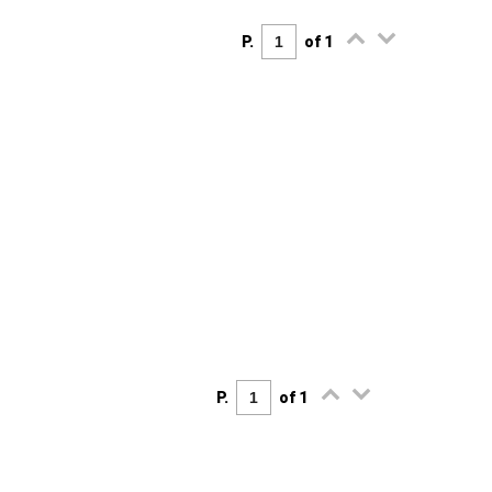
P.
of 1
P.
of 1