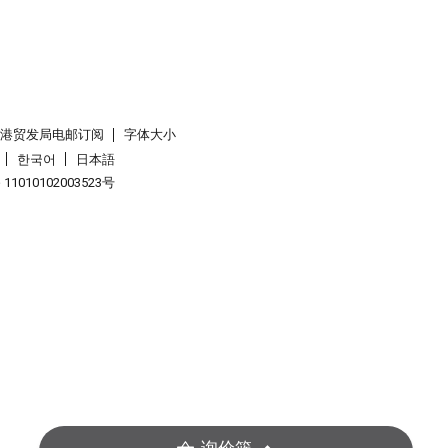
香港贸发局电邮订阅
字体大小
한국어
日本語
1010102003523号