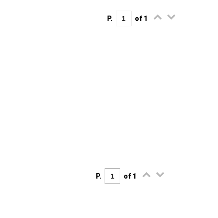
P.
of 1
P.
of 1