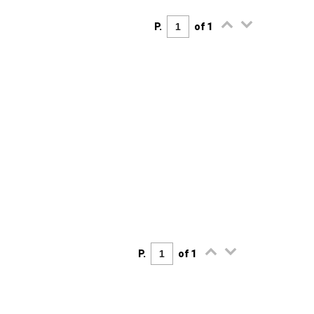
P.
of 1
P.
of 1