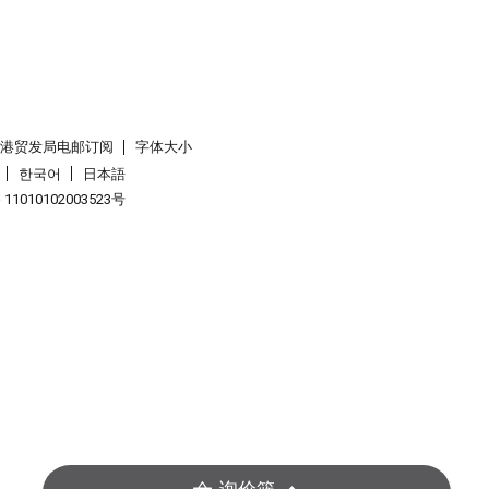
香港贸发局电邮订阅
字体大小
한국어
日本語
1010102003523号