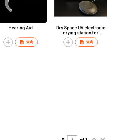
Hearing Aid
Dry Space UV electronic
drying station for
cochlear implant or
查询
查询
hearing aid