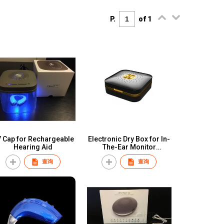
P.
of 1
 Cap for Rechargeable
Electronic Dry Box for In-
Hearing Aid
The-Ear Monitor
Earphone
查询
查询