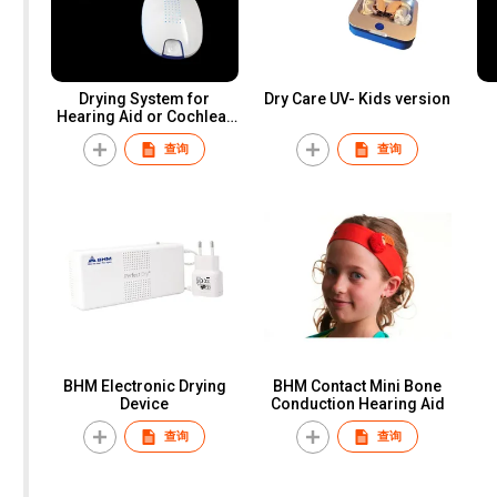
Drying System for
Dry Care UV- Kids version
Hearing Aid or Cochlear
Implant
查询
查询
BHM Electronic Drying
BHM Contact Mini Bone
Device
Conduction Hearing Aid
查询
查询