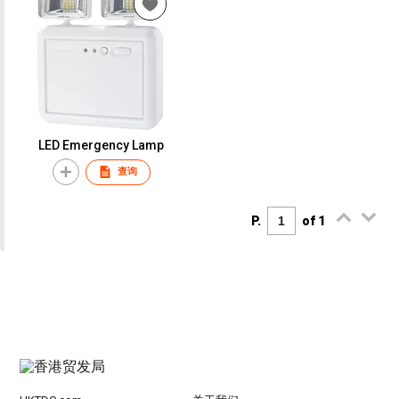
LED Emergency Lamp
查询
P.
of 1