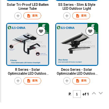
Solar Tri-Proof LED Batten
SS Series - Slim & Style
Linear Tube
LED Outdoor Light
查询
查询
R Series - Solar
Deco Series - Solar
Optimizable LED Outdoor
Optimizable LED Outdoor
Smartlight
Smart Light
查询
查询
P.
of 1