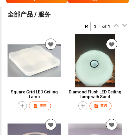
全部产品 / 服务
P.
of 1
Square Grid LED Ceiling
Diamond Flush LED Ceiling
Lamp
Lamp with Sand
查询
查询