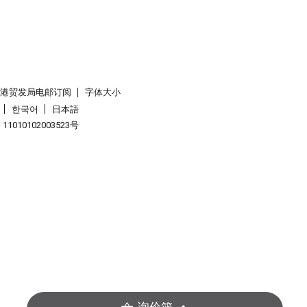
香港贸发局电邮订阅
字体大小
한국어
日本語
1010102003523号