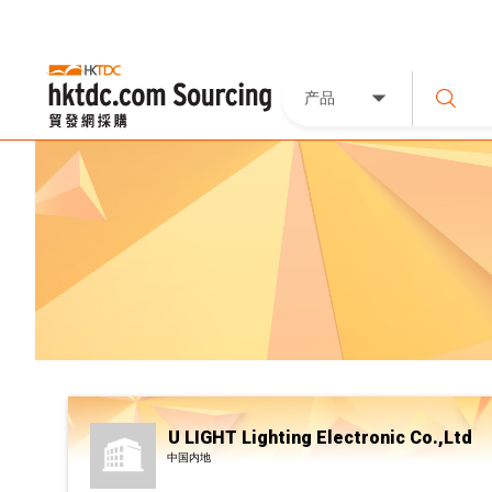
产品
U LIGHT Lighting Electronic Co.,Ltd
中国内地