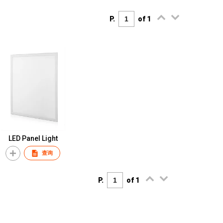
P.
of 1
LED Panel Light
查询
P.
of 1