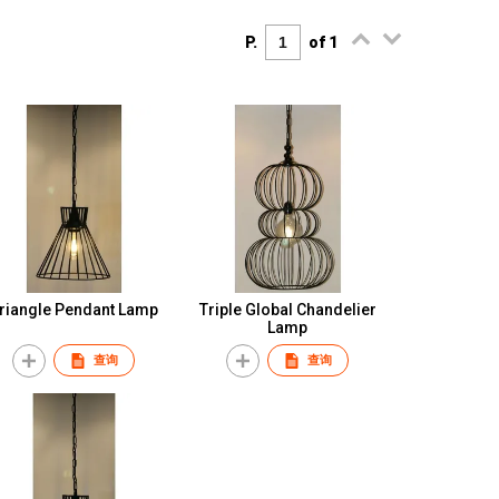
P.
of 1
riangle Pendant Lamp
Triple Global Chandelier
Lamp
查询
查询