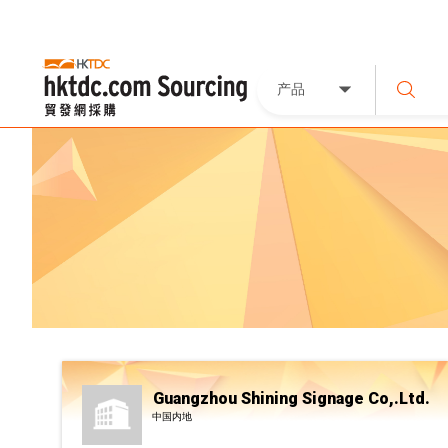
产品
Guangzhou Shining Signage Co,.Ltd.
中国内地