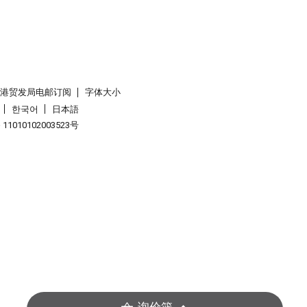
香港贸发局电邮订阅
字体大小
한국어
日本語
1010102003523号