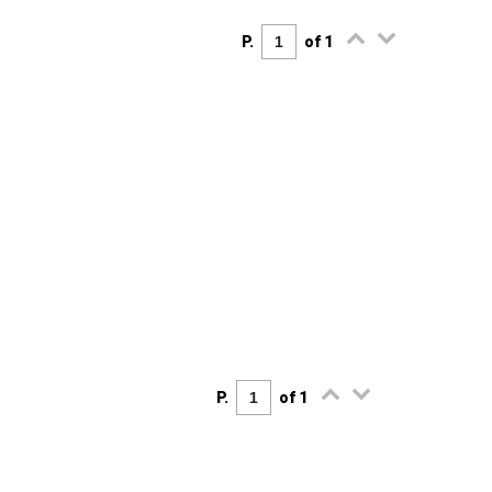
P.
of 1
P.
of 1