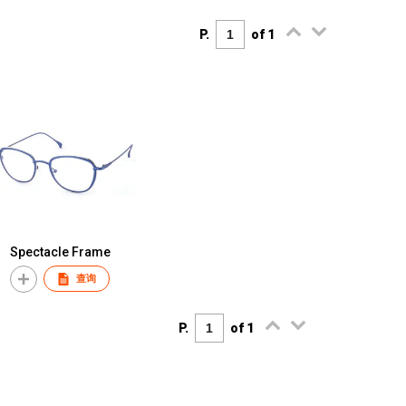
P.
of 1
Spectacle Frame
查询
P.
of 1