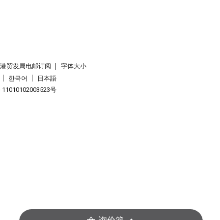
香港贸发局电邮订阅
字体大小
한국어
日本語
1010102003523号