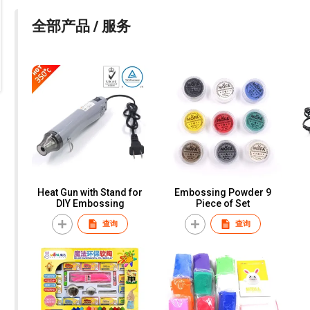
全部产品 / 服务
Heat Gun with Stand for
Embossing Powder 9
DIY Embossing
Piece of Set
查询
查询