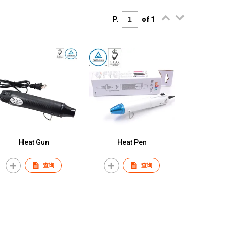
P.
of 1
Heat Gun
Heat Pen
查询
查询