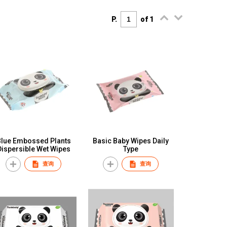
P.
of 1
Blue Embossed Plants
Basic Baby Wipes Daily
Dispersible Wet Wipes
Type
查询
查询