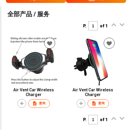
全部产品 / 服务
P.
of 1
Air Vent Car Wireless
Air Vent Car Wireless
Charger
Charger
查询
查询
P.
of 1