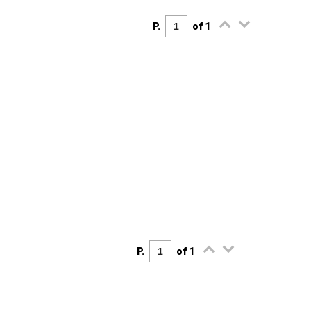
P.
of 1
P.
of 1