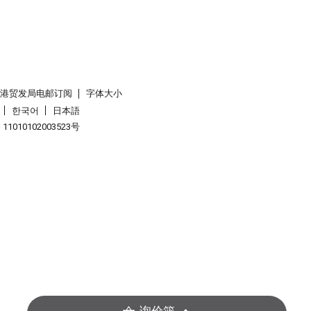
香港贸发局电邮订阅
字体大小
한국어
日本語
1010102003523号