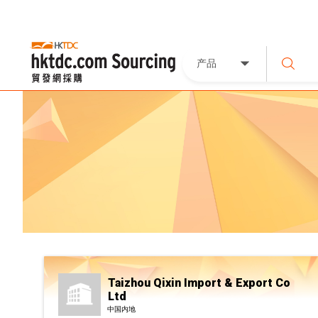
产品
Taizhou Qixin Import & Export Co
Ltd
中国内地