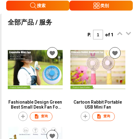
搜索
类别
全部产品 / 服务
P.
of 1
Fashionable Design Green
Cartoon Rabbit Portable
Best Small Desk Fan For
USB Mini Fan
Travel
查询
查询