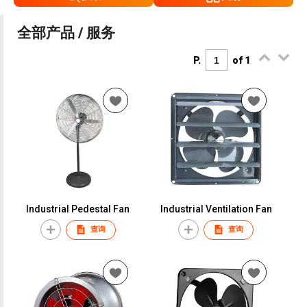
全部产品 / 服务
P.
of 1
Industrial Pedestal Fan
Industrial Ventilation Fan
查询
查询