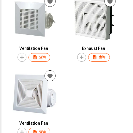
Ventilation Fan
Exhaust Fan
查询
查询
Ventilation Fan
查询