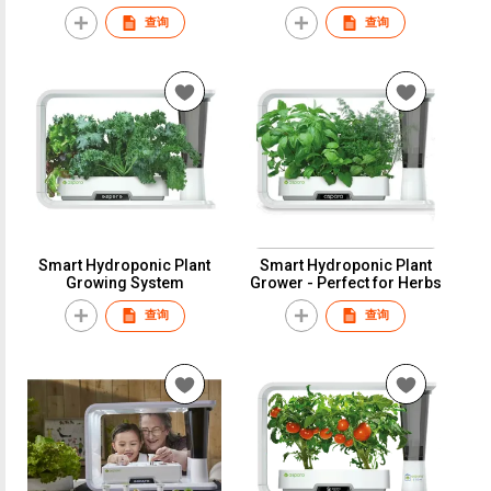
Capsules and Plant Food
查询
查询
Smart Hydroponic Plant
Smart Hydroponic Plant
Growing System
Grower - Perfect for Herbs
查询
查询