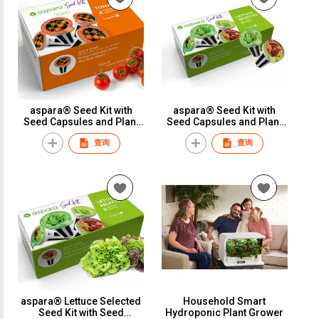
aspara® Seed Kit with
aspara® Seed Kit with
Seed Capsules and Plant
Seed Capsules and Plant
Nutrient Packs
Nutrient Packs
查询
查询
aspara® Lettuce Selected
Household Smart
Seed Kit with Seed
Hydroponic Plant Grower