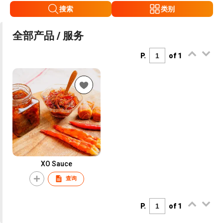
搜索
类别
全部产品 / 服务
P.
of 1
XO Sauce
查询
P.
of 1