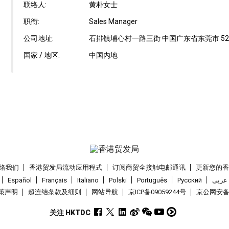
联络人:
黄朴女士
职衔:
Sales Manager
公司地址:
石排镇埔心村一路三街 中国广东省东莞市 523
国家 / 地区:
中国内地
络我们
香港贸发局流动应用程式
订阅商贸全接触电邮通讯
更新您的
Español
Français
Italiano
Polski
Português
Pусский
عربى
策声明
超连结条款及细则
网站导航
京ICP备09059244号
京公网安备 1
关注 HKTDC