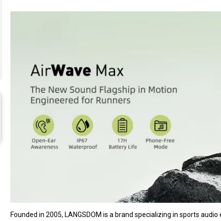
Founded in 2005, LANGSDOM is a brand specializing in sports audio e