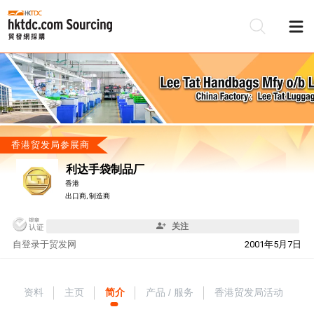
香港贸发局参展商
利达手袋制品厂
香港
出口商, 制造商
关注
自
登录于贸发网
2001年5月7日
资料
主页
简介
产品 / 服务
香港贸发局活动