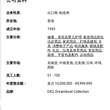
公司资料
业务性质:
出口商, 制造商
所在地:
香港
成立年份:
1993
主要分类:
健康，美容及婴儿护理
,
家居用品和生
活必需品
,
家居用品，灯饰及建筑
,
文
具
,
消费电子产品
,
电讯服务
,
眼镜及配
件
,
礼品，玩具及体育用品
,
美容用品
,
袋类、手提包及配件
,
运动用品
主要市场:
东南亚, 中南美洲, 北美洲, 日本, 环球,
西欧
员工人数:
51 - 100
年度营业额：
美元 10,000,000 - 49,999,999
品牌:
DX2, Dreamboat Collection