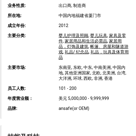
业务性质:
出口商, 制造商
所在地:
中国内地福建省厦门市
成立年份:
2012
主要分类:
婴儿护理及照顾
,
婴儿玩具
,
家具及零
件
,
家居用品和生活必需品
,
家居用
品，灯饰及建筑
,
帐篷、房屋和隧道游
戏
,
礼品/ 纪念品
,
礼品，玩具及体育用
品
主要市场:
东南亚, 东欧, 中东, 中南美洲, 中国内
地, 其他亚洲国家, 北欧, 北美洲, 台湾,
大洋洲, 环球, 西欧, 非洲, 香港
员工人数:
101 - 200
年度营业额：
美元 5,000,000 - 9,999,999
品牌:
ansafe(or OEM)