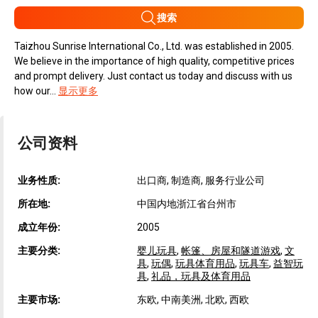
搜索
Taizhou Sunrise International Co., Ltd. was established in 2005.
We believe in the importance of high quality, competitive prices
and prompt delivery. Just contact us today and discuss with us
how our...
显示更多
公司资料
业务性质:
出口商, 制造商, 服务行业公司
所在地:
中国内地浙江省台州市
成立年份:
2005
主要分类:
婴儿玩具
,
帐篷、房屋和隧道游戏
,
文
具
,
玩偶
,
玩具体育用品
,
玩具车
,
益智玩
具
,
礼品，玩具及体育用品
主要市场:
东欧, 中南美洲, 北欧, 西欧