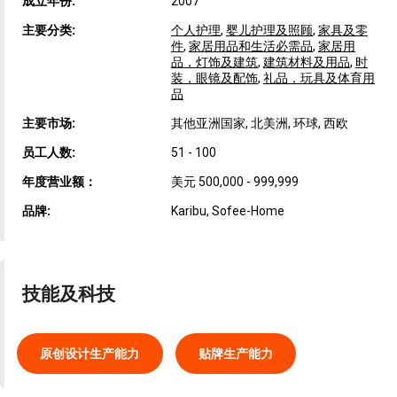
成立年份:
2007
主要分类:
个人护理
,
婴儿护理及照顾
,
家具及零
件
,
家居用品和生活必需品
,
家居用
品，灯饰及建筑
,
建筑材料及用品
,
时
装，眼镜及配饰
,
礼品，玩具及体育用
品
主要市场:
其他亚洲国家, 北美洲, 环球, 西欧
员工人数:
51 - 100
年度营业额：
美元 500,000 - 999,999
品牌:
Karibu, Sofee-Home
技能及科技
原创设计生产能力
贴牌生产能力