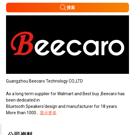
搜索
Guangzhou Beecaro Technology CO.,LTD
As a long term supplier for Walmart and Best buy ,Beecaro has
been dedicated in
Bluetooth Speakers'design and manufacturer for 18 years.
More than 1000...
显示更多