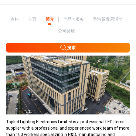
资料
主页
简介
产品 / 服务
香港贸发局活动
公司验证
搜索
Topled Lighting Electronics Limited is a professional LED items
supplier with a professional and experienced work team of more
than 100 workers specializing in R&D, manufacturing and