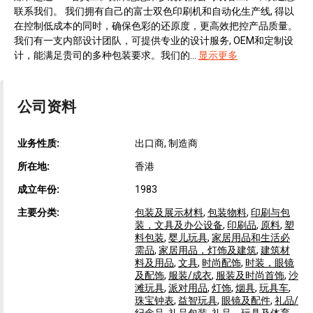
联系我们。 我们拥有自己的富士双色印刷机和自动化生产线, 得以
在控制低成本的同时，确保色彩的还原度，更高效把控产品质量。
我们有一支内部设计团队，可提供专业的设计服务, OEM和定制设
计，能满足贵司的多种包装要求。我们的...
显示更多
公司资料
业务性质:
出口商, 制造商
所在地:
香港
成立年份:
1983
主要分类:
包装及展示材料
,
包装物料
,
印刷与包
装，文具及办公设备
,
印刷品
,
原料
,
塑
料包装
,
婴儿玩具
,
家居用品和生活必
需品
,
家居用品，灯饰及建筑
,
建筑材
料及用品
,
文具
,
时尚配饰
,
时装，眼镜
及配饰
,
服装/成衣
,
服装及时尚首饰
,
沙
滩玩具
,
派对用品
,
灯饰
,
烟具
,
玩具车
,
珠宝钟表
,
益智玩具
,
眼镜及配件
,
礼品/