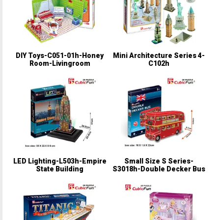
DIY Toys-C051-01h-Honey
Mini Architecture Series 4-
Room-Livingroom
C102h
LED Lighting-L503h-Empire
Small Size S Series-
State Building
S3018h-Double Decker Bus