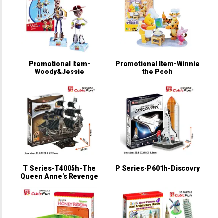
Promotional Item-
Promotional Item-Winnie
Woody&Jessie
the Pooh
T Series-T4005h-The
P Series-P601h-Discovry
Queen Anne's Revenge