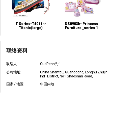
T Series-T4011h-
DS0903h- Princess
Titanic(large)
Furniture _series 1
联络资料
联络人:
GuoPenn先生
公司地址:
China Shantou, Guangdong, Longhu Zhujin
Ind'l District, No1 Shaoshan Road,
国家 / 地区:
中国内地