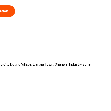
ation
u City Duting Village, Lianxia Town, Shanwei Industry Zone