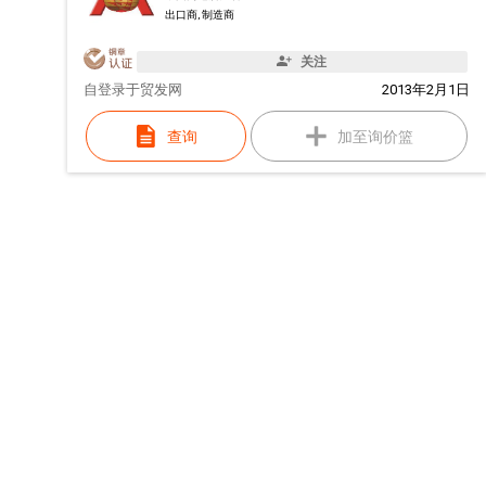
出口商, 制造商
关注
自
登录于贸发网
2013年2月1日
查询
加至询价篮