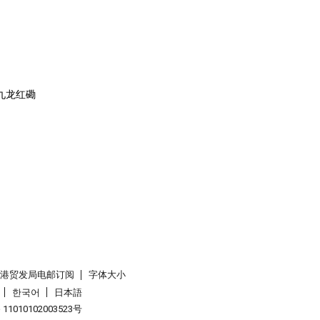
港九龙红磡
香港贸发局电邮订阅
字体大小
한국어
日本語
1010102003523号