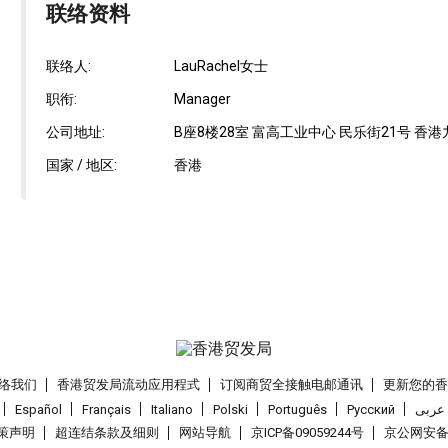
联络资料
联络人:
LauRachel女士
职衔:
Manager
公司地址:
B座8楼28室 富高工业中心 民乐街21号 香
国家 / 地区:
香港
络我们
香港贸发局流动应用程式
订阅商贸全接触电邮通讯
更新您的
Español
Français
Italiano
Polski
Português
Pусский
عربى
策声明
超连结条款及细则
网站导航
京ICP备09059244号
京公网安备 1