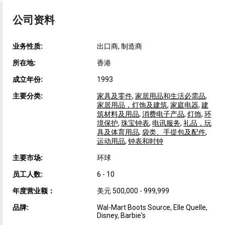
公司资料
业务性质:
出口商, 制造商
所在地:
香港
成立年份:
1993
主要分类:
家具及零件
,
家居用品和生活必需品
,
家居用品，灯饰及建筑
,
家庭电器
,
建
筑材料及用品
,
消费电子产品
,
灯饰
,
环
境保护
,
珠宝钟表
,
电讯服务
,
礼品，玩
具及体育用品
,
袋类、手提包及配件
,
运动用品
,
钟表和时钟
主要市场:
环球
员工人数:
6 - 10
年度营业额：
美元 500,000 - 999,999
品牌:
Wal-Mart Boots Source, Elle Quelle,
Disney, Barbie's