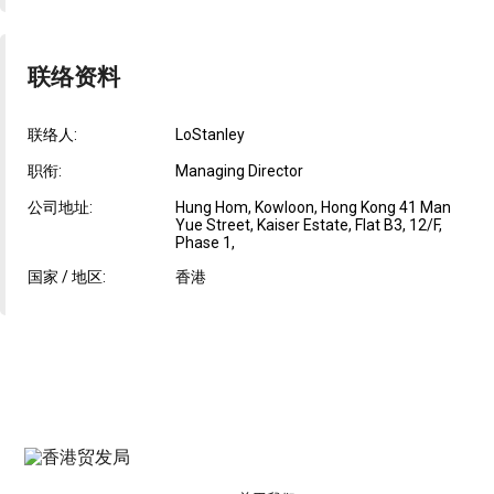
联络资料
联络人:
LoStanley
职衔:
Managing Director
公司地址:
Hung Hom, Kowloon, Hong Kong 41 Man
Yue Street, Kaiser Estate, Flat B3, 12/F,
Phase 1,
国家 / 地区:
香港