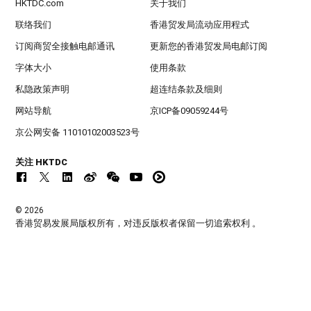
HKTDC.com
关于我们
联络我们
香港贸发局流动应用程式
订阅商贸全接触电邮通讯
更新您的香港贸发局电邮订阅
字体大小
使用条款
私隐政策声明
超连结条款及细则
网站导航
京ICP备09059244号
京公网安备 11010102003523号
关注 HKTDC
© 2026
香港贸易发展局版权所有，对违反版权者保留一切追索权利 。