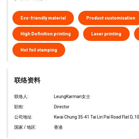
Eco-friendly material
Product customisation
High Definition printing
Laser printing
Hot foil stamping
联络资料
联络人:
LeungKarman女士
职衔:
Director
公司地址:
Kwai Chung 35-41 Tai Lin Pai Road Flat D, 10/
国家 / 地区:
香港