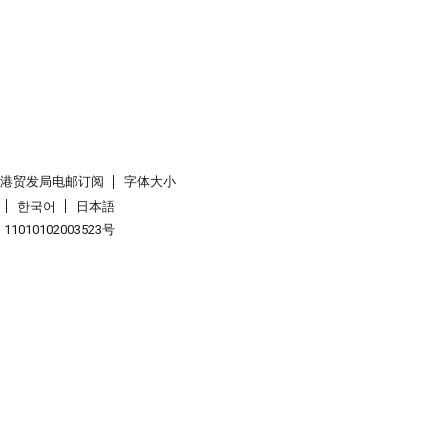
香港贸发局电邮订阅
字体大小
한국어
日本語
1010102003523号