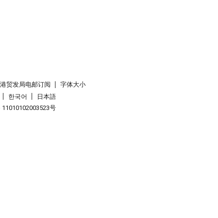
香港贸发局电邮订阅
字体大小
한국어
日本語
1010102003523号