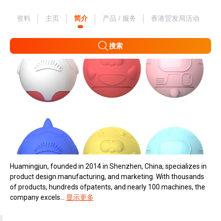
资料
主页
简介
产品 / 服务
香港贸发局活动
搜索
Huamingjun, founded in 2014 in Shenzhen, China, specializes in
product design.manufacturing, and marketing. With thousands
of products, hundreds ofpatents, and nearly 100 machines, the
company excels...
显示更多