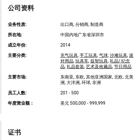
公司资料
业务性质:
出口商, 分销商, 制造商
所在地:
中国内地广东省深圳市
成立年份:
2014
主要分类:
充气玩具
,
手工玩具
,
气球
,
沙滩玩具
,
派
对用品
,
玩具车
,
益智玩具
,
礼品/ 纪念
品
,
礼品套装
,
艺术及收藏品
,
节日用品
主要市场:
东南亚, 东欧, 其他亚洲国家, 北欧, 北美
洲, 大洋洲, 环球, 非洲
员工人数:
201 - 500
年度营业额：
美元 500,000 - 999,999
证书