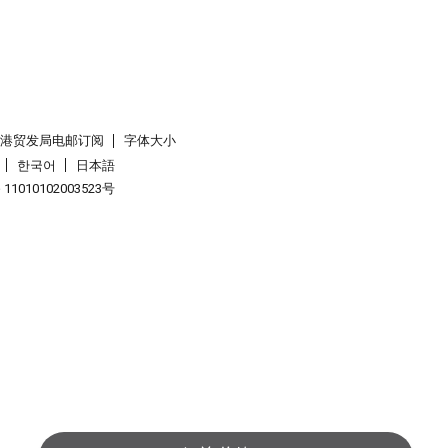
香港贸发局电邮订阅
字体大小
한국어
日本語
1010102003523号