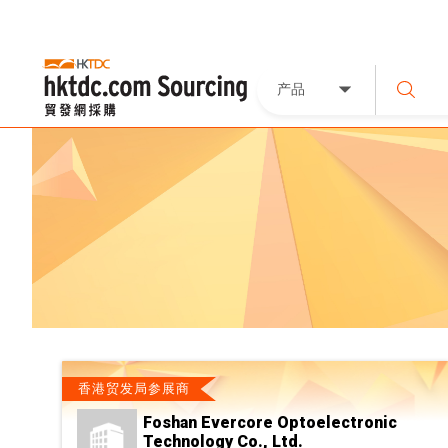
产品
香港贸发局参展商
Foshan Evercore Optoelectronic
Technology Co., Ltd.