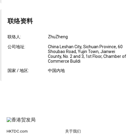
联络资料
联络人:
ZhuZheng
公司地址:
China Leshan City, Sichuan Province, 60
Shoubao Road, Yujin Town, Jianwei
County, No. 2 and 3, 1st Floor, Chamber of
Commerce Buildi
国家 / 地区:
中国内地
HKTDC.com
关于我们