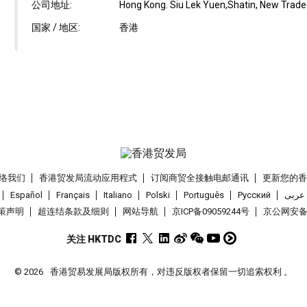
公司地址:
Hong Kong. Siu Lek Yuen,Shatin, New Trade 
国家 / 地区:
香港
络我们
香港贸发局流动应用程式
订阅商贸全接触电邮通讯
更新您的
Español
Français
Italiano
Polski
Português
Pусский
عربى
策声明
超连结条款及细则
网站导航
京ICP备09059244号
京公网安备 1
关注 HKTDC
© 2026
香港贸易发展局版权所有，对违反版权者保留一切追索权利 。