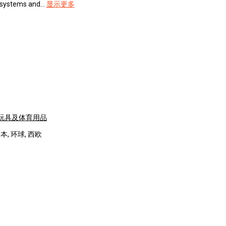
systems and...
显示更多
玩具及体育用品
本, 环球, 西欧