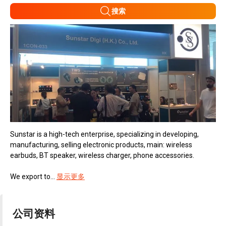
搜索
Sunstar is a high-tech enterprise, specializing in developing,
manufacturing, selling electronic products, main: wireless
earbuds, BT speaker, wireless charger, phone accessories.
We export to...
显示更多
公司资料