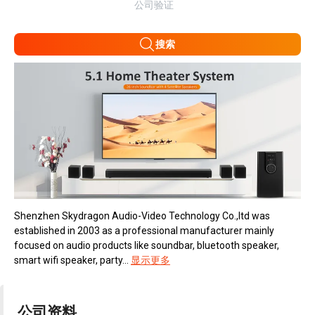
公司验证
搜索
Shenzhen Skydragon Audio-Video Technology Co.,ltd was
established in 2003 as a professional manufacturer mainly
focused on audio products like soundbar, bluetooth speaker,
smart wifi speaker, party...
显示更多
公司资料