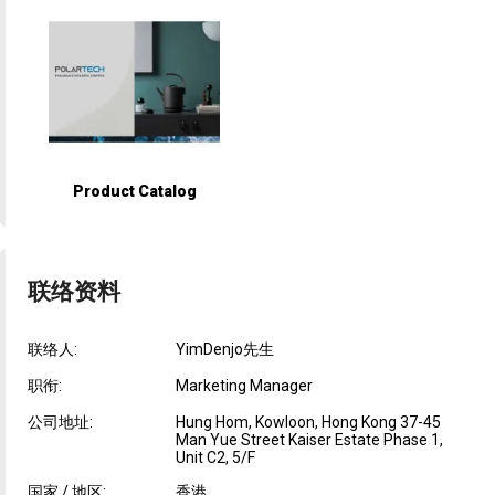
Product Catalog
联络资料
联络人:
YimDenjo先生
职衔:
Marketing Manager
公司地址:
Hung Hom, Kowloon, Hong Kong 37-45
Man Yue Street Kaiser Estate Phase 1,
Unit C2, 5/F
国家 / 地区:
香港