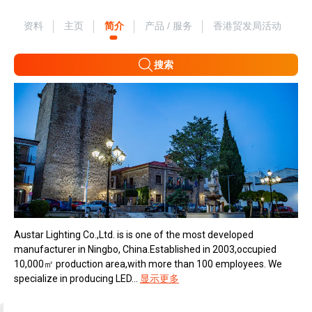
资料
主页
简介
产品 / 服务
香港贸发局活动
搜索
Austar Lighting Co.,Ltd. is is one of the most developed
manufacturer in Ningbo, China.Established in 2003,occupied
10,000㎡ production area,with more than 100 employees. We
specialize in producing LED...
显示更多