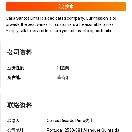
搜索
Casa Santos Lima is a dedicated company. Our mission is to
provide the best wines for customers at reasonable prices.
Simply talk to us and let's turn your ideas into opportunities.
公司资料
业务性质:
制造商
所在地:
葡萄牙
联络资料
联络人:
CorreiaRicardo Pinto先生
公司地址:
Portugal. 2580-081 Alenquer Quinta da