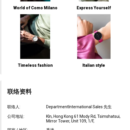
World of Como Milano
Express Yourself
Timeless fashion
Italian style
联络资料
联络人:
DepartmentInternational Sales 先生
公司地址:
Kln, Hong Kong 61 Mody Rd, Tsimshatsui,
Mirror Tower, Unit 109, 1/F,