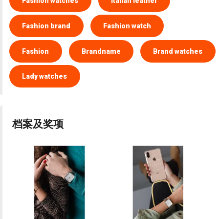
Fashion watches
Italian leather
Fashion brand
Fashion watch
Fashion
Brandname
Brand watches
Lady watches
档案及奖项