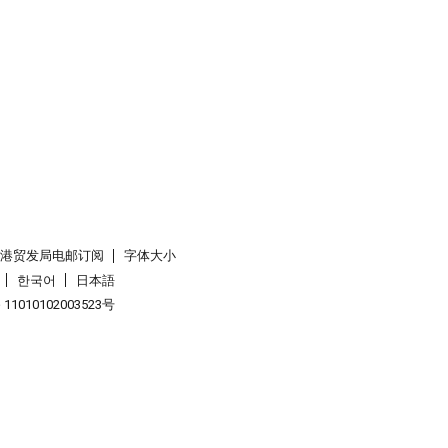
香港贸发局电邮订阅
字体大小
한국어
日本語
1010102003523号