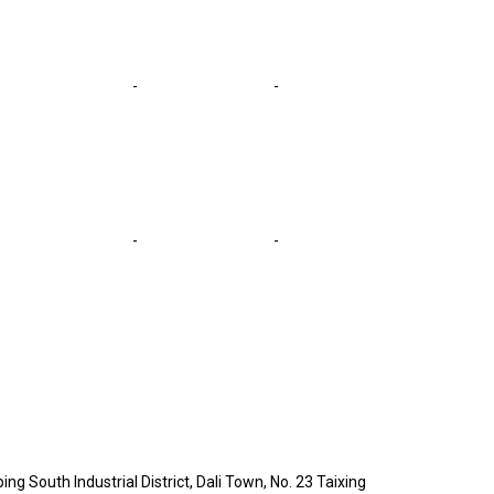
-
-
-
-
g South Industrial District, Dali Town, No. 23 Taixing