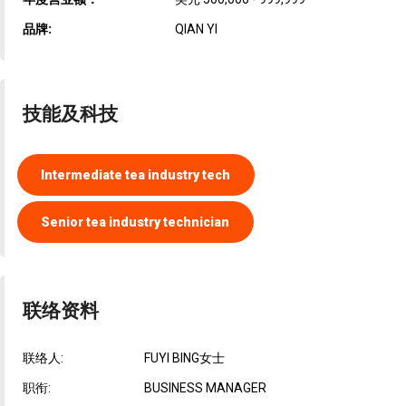
品牌:
QIAN YI
技能及科技
Intermediate tea industry tech
Senior tea industry technician
联络资料
联络人:
FUYI BING女士
职衔:
BUSINESS MANAGER