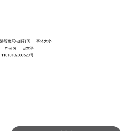
香港贸发局电邮订阅
字体大小
한국어
日本語
1010102003523号